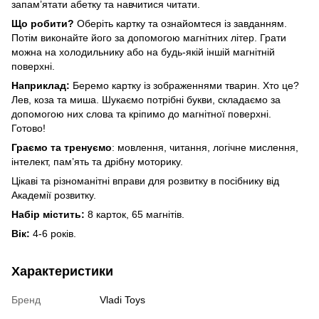
запам’ятати абетку та навчитися читати.
Що робити?
Оберіть картку та ознайомтеся із завданням.
Потім виконайте його за допомогою магнітних літер. Грати
можна на холодильнику або на будь-якій іншій магнітній
поверхні.
Наприклад:
Беремо картку із зображеннями тварин. Хто це?
Лев, коза та миша. Шукаємо потрібні букви, складаємо за
допомогою них слова та кріпимо до магнітної поверхні.
Готово!
Граємо та тренуємо
: мовлення, читання, логічне мислення,
інтелект, пам’ять та дрібну моторику.
Цікаві та різноманітні вправи для розвитку в посібнику від
Академії розвитку.
Набір містить:
8 карток, 65 магнітів.
Вік:
4-6 років.
Характеристики
Бренд
Vladi Toys