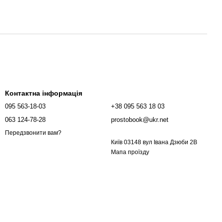
Контактна інформація
095 563-18-03
+38 095 563 18 03
063 124-78-28
prostobook@ukr.net
Передзвонити вам?
Київ 03148 вул Івана Дзюби 2В
Мапа проїзду