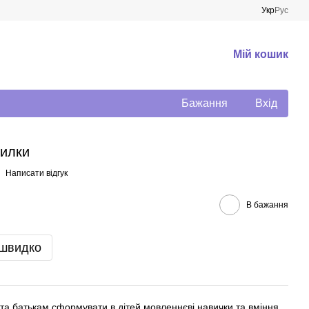
Укр
Рус
Мій кошик
Бажання
Вхід
чилки
Написати відгук
В бажання
 швидко
а батькам сформувати в дітей мовленнєві навички та вміння.