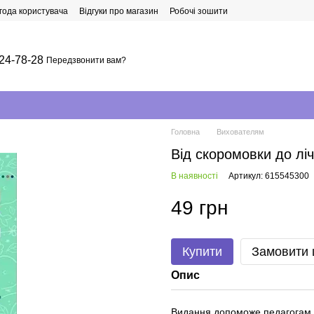
года користувача
Відгуки про магазин
Робочі зошити
24-78-28
Передзвонити вам?
Головна
Вихователям
Від скоромовки до лі
В наявності
Артикул: 615545300
49 грн
Купити
Замовити
Опис
Видання допоможе педагогам т