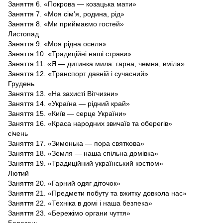
Заняття 6. «Покрова — козацька мати»
Заняття 7. «Моя сім’я, родина, рід»
Заняття 8. «Ми приймаємо гостей»
Листопад
Заняття 9. «Моя рідна оселя»
Заняття 10. «Традиційні наші страви»
Заняття 11. «Я — дитинка мила: гарна, чемна, вміла»
Заняття 12. «Транспорт давній і сучасний»
Грудень
Заняття 13. «На захисті Вітчизни»
Заняття 14. «Україна — рідний край»
Заняття 15. «Київ — серце України»
Заняття 16. «Краса народних звичаїв та оберегів»
січень
Заняття 17. «Зимонька — пора святкова»
Заняття 18. «Земля — наша спільна домівка»
Заняття 19. «Традиційний український костюм»
Лютий
Заняття 20. «Гарний одяг діточок»
Заняття 21. «Предмети побуту та вжитку довкола нас»
Заняття 22. «Техніка в домі і наша безпека»
Заняття 23. «Бережімо органи чуття»
Березень