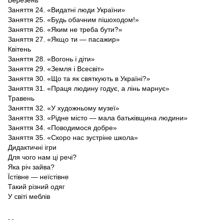
Заняття 24. «Видатні люди України»
Заняття 25. «Будь обачним пішоходом!»
Заняття 26. «Яким не треба бути?»
Заняття 27. «Якщо ти — пасажир»
Квітень
Заняття 28. «Вогонь і діти»
Заняття 29. «Земля і Всесвіт»
Заняття 30. «Що та як святкують в Україні?»
Заняття 31. «Праця людину годує, а лінь марнує»
Травень
Заняття 32. «У художньому музеї»
Заняття 33. «Рідне місто — мала батьківщина людини»
Заняття 34. «Поводимося добре»
Заняття 35. «Скоро нас зустріне школа»
Дидактичні ігри
Для чого нам ці речі?
Яка річ зайва?
Їстівне — неїстівне
Такий різний одяг
У світі меблів