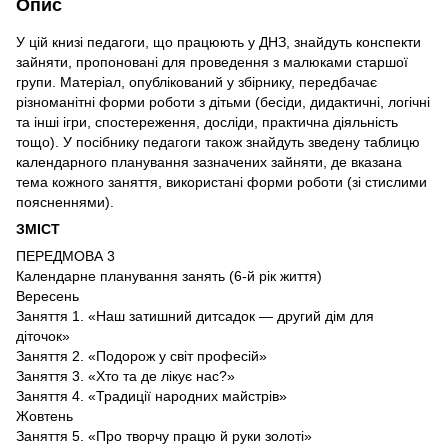
Опис
У цій книзі педагоги, що працюють у ДНЗ, знайдуть конспекти
зайняти, пропоновані для проведення з малюками старшої
групи. Матеріал, опублікований у збірнику, передбачає
різноманітні форми роботи з дітьми (бесіди, дидактичні, логічні
та інші ігри, спостереження, досліди, практична діяльність
тощо). У посібнику педагоги також знайдуть зведену таблицю
календарного планування зазначених зайняти, де вказана
тема кожного заняття, використані форми роботи (зі стислими
поясненнями).
ЗМІСТ
ПЕРЕДМОВА 3
Календарне планування занять (6-й рік життя)
Вересень
Заняття 1. «Наш затишний дитсадок — другий дім для
діточок»
Заняття 2. «Подорож у світ професій»
Заняття 3. «Хто та де лікує нас?»
Заняття 4. «Традиції народних майстрів»
Жовтень
Заняття 5. «Про творчу працю й руки золоті»