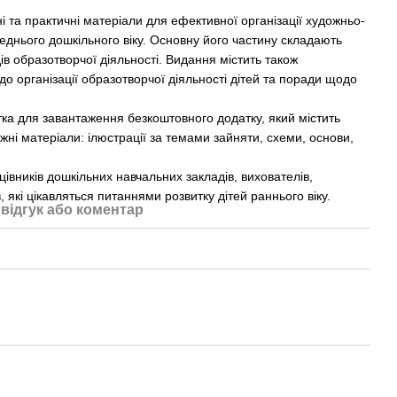
і та практичні матеріали для ефективної організації художньо-
реднього дошкільного віку. Основну його частину складають
дів образотворчої діяльності. Видання містить також
до організації образотворчої діяльності дітей та поради щодо
тка для завантаження безкоштовного додатку, який містить
жні матеріали: ілюстрації за темами зайняти, схеми, основи,
івників дошкільних навчальних закладів, вихователів,
, які цікавляться питаннями розвитку дітей раннього віку.
відгук або коментар