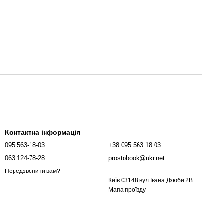
Контактна інформація
095 563-18-03
+38 095 563 18 03
063 124-78-28
prostobook@ukr.net
Передзвонити вам?
Київ 03148 вул Івана Дзюби 2В
Мапа проїзду