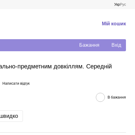
Укр
Рус
Мій кошик
Бажання
Вхід
іально-предметним довкіллям. Середній
Написати відгук
В бажання
 швидко