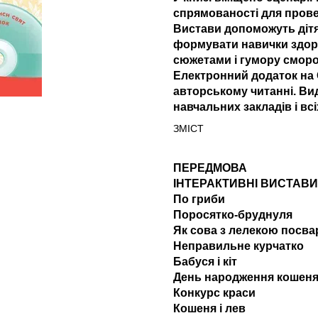
спрямованості для провед
Вистави допоможуть дітям
формувати навички здоро
сюжетами і гумору сморо
Електронний додаток на C
авторському читанні. Ви
навчальних закладів і вс
ЗМІСТ
ПЕРЕДМОВА
ІНТЕРАКТИВНІ ВИСТАВИ
По гриби
Поросятко-бруднуля
Як сова з лелекою посв
Неправильне курчатко
Бабуся і кіт
День народження кошеня
Конкурс краси
Кошеня і лев