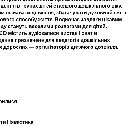
ення в групах дітей старшого дошкільного віку.
 пізнавати довкілля, збагачувати духовний світ і
вого способу життя. Водночас завдяки цікавим
ду стануть веселими розвагами для дітей.
D містить аудіозаписи вистав і свят в
дання призначене для педагогів дошкільних
іх дорослих — організаторів дитячого дозвілля.
арилися
ти Нявкотика