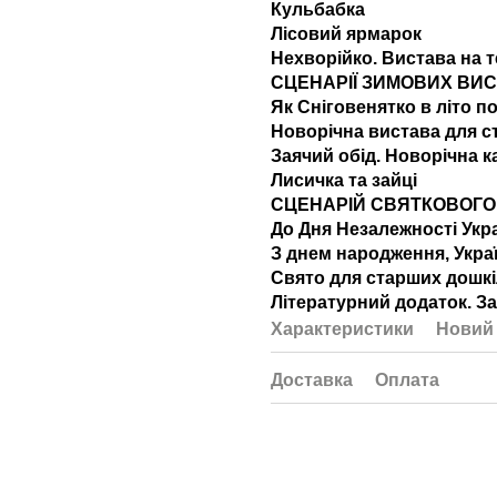
Кульбабка
Лісовий ярмарок
Нехворійко. Вистава на 
СЦЕНАРІЇ ЗИМОВИХ ВИ
Як Сніговенятко в літо п
Новорічна вистава для с
Заячий обід. Новорічна к
Лисичка та зайці
СЦЕНАРІЙ СВЯТКОВОГО
До Дня Незалежності Укр
З днем народження, Укра
Свято для старших дошкіл
Літературний додаток. За
Характеристики
Новий 
Доставка
Оплата