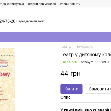
года користувача
Відгуки про магазин
Робочі зошити
24-78-28
Передзвонити вам?
Головна
Вихователям
Театр у дитячому кол
В наявності
Артикул: 651680987
44 грн
Купити
Замовити
Опис
У книзі вміщено сценарії