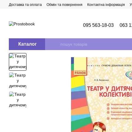
Перейти до основного контенту
Доставка та оплата
Обмін та повернення
Контактна інформація
У
095 563-18-03
063 1
Каталог