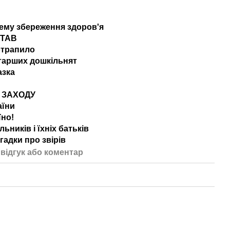
тему збереження здоров'я
СТАВ
отрапило
тарших дошкільнят
азка
 ЗАХОДУ
аїни
їно!
ьників і їхніх батьків
гадки про звірів
відгук або коментар