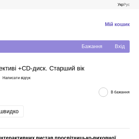
Укр
Рус
Мій кошик
Бажання
Вхід
ективі +CD-диск. Старший вік
Написати відгук
В бажання
 швидко
 інтерактивних вистав просвітницько-виховної