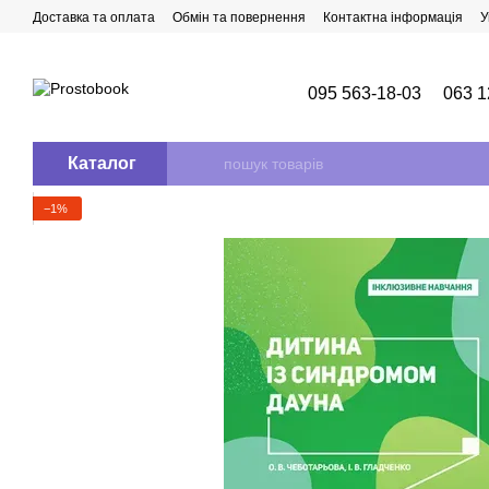
Перейти до основного контенту
Доставка та оплата
Обмін та повернення
Контактна інформація
У
095 563-18-03
063 1
Каталог
−1%