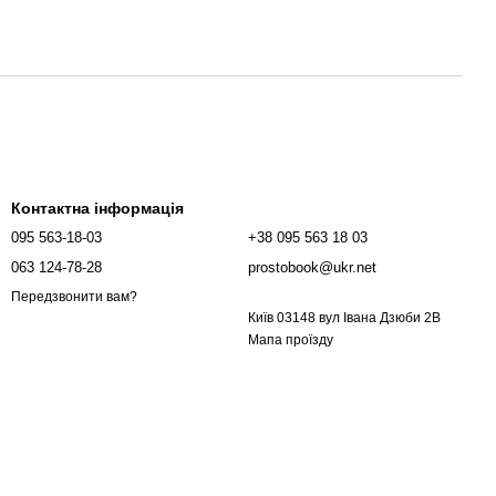
Контактна інформація
095 563-18-03
+38 095 563 18 03
063 124-78-28
prostobook@ukr.net
Передзвонити вам?
Київ 03148 вул Івана Дзюби 2В
Мапа проїзду