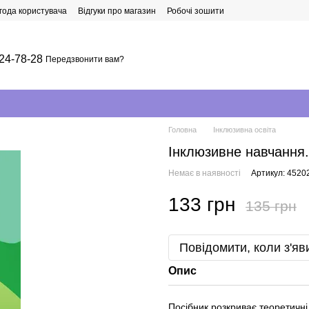
года користувача
Відгуки про магазин
Робочі зошити
24-78-28
Передзвонити вам?
Головна
Інклюзивна освіта
Інклюзивне навчання
Немає в наявності
Артикул: 4520
133 грн
135 грн
Повідомити, коли з'яв
Опис
Посібник розкриває теоретичні