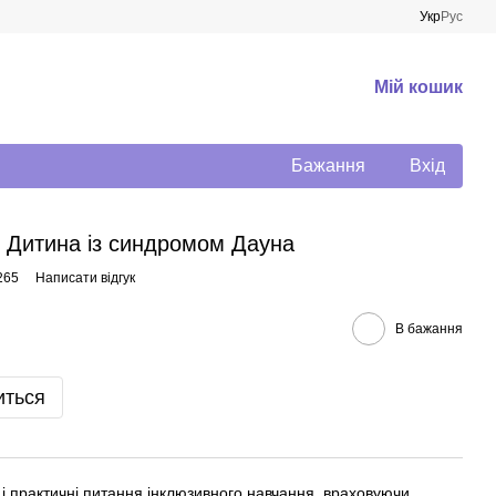
Укр
Рус
Мій кошик
Бажання
Вхід
. Дитина із синдромом Дауна
265
Написати відгук
В бажання
иться
 і практичні питання інклюзивного навчання, враховуючи