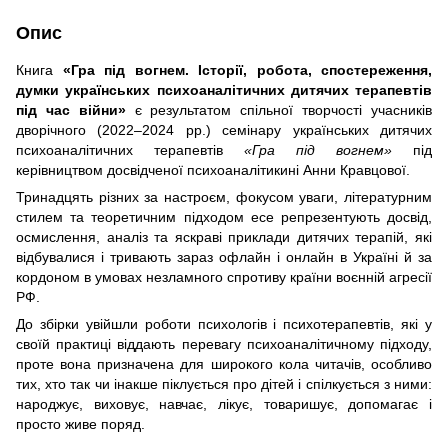
Опис
Книга
«Гра під вогнем. Історії, робота, спостереження,
думки українських психоаналітичних дитячих терапевтів
під час війни»
є результатом спільної творчості учасників
дворічного (2022–2024 рр.) семінару українських дитячих
психоаналітичних терапевтів
«Гра під вогнем»
під
керівництвом досвідченої психоаналітикині Анни Кравцової.
Тринадцять різних за настроєм, фокусом уваги, літературним
стилем та теоретичним підходом есе репрезентують досвід,
осмислення, аналіз та яскраві приклади дитячих терапій, які
відбувалися і тривають зараз офлайн і онлайн в Україні й за
кордоном в умовах незламного спротиву країни воєнній агресії
РФ.
До збірки увійшли роботи психологів і психотерапевтів, які у
своїй практиці віддають перевагу психоаналітичному підходу,
проте вона призначена для широкого кола читачів, особливо
тих, хто так чи інакше піклується про дітей і спілкується з ними:
народжує, виховує, навчає, лікує, товаришує, допомагає і
просто живе поряд.