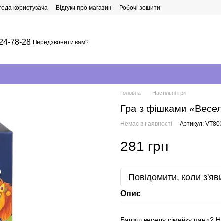
года користувача
Відгуки про магазин
Робочі зошити
24-78-28
Передзвонити вам?
Головна
Настільні ігри
Гра з фішками «Весел
Немає в наявності
Артикул: VT80
281 грн
Повідомити, коли з'яв
Опис
Бачиш веселу сімейку панд? Не