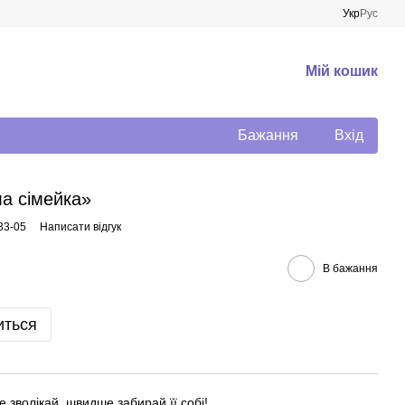
Укр
Рус
Мій кошик
Бажання
Вхід
а сімейка»
33-05
Написати відгук
В бажання
иться
 зволікай, швидше забирай її собі!