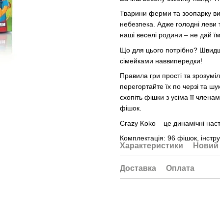
Тварини ферми та зоопарку ви
небезпека. Адже голодні леви 
наші веселі родини – не дай ї
Що для цього потрібно? Швидш
сімейками наввипередки!
Правила гри прості та зрозуміл
перегортайте їх по черзі та шу
схопіть фішки з усіма її член
фішок.
Crazy Koko – це динамічні наст
Комплектація: 96 фішок, інстру
Характеристики
Новий 
Доставка
Оплата