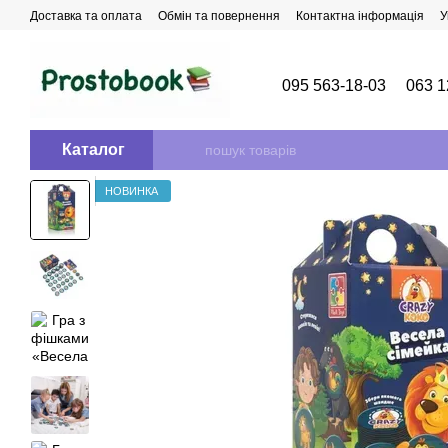
Перейти до основного контенту
Доставка та оплата
Обмін та повернення
Контактна інформація
У
095 563-18-03
063 1
Каталог
НОВИНКА