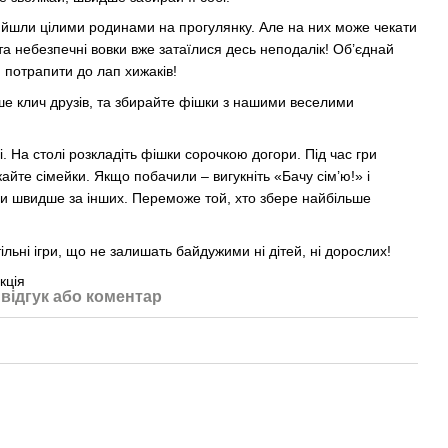
йшли цілими родинами на прогулянку. Але на них може чекати
та небезпечні вовки вже затаїлися десь неподалік! Об’єднай
м потрапити до лап хижаків!
е клич друзів, та збирайте фішки з нашими веселими
і. На столі розкладіть фішки сорочкою догори. Під час гри
кайте сімейки. Якщо побачили – вигукніть «Бачу сім’ю!» і
ами швидше за інших. Переможе той, хто збере найбільше
ільні ігри, що не залишать байдужими ні дітей, ні дорослих!
кція
відгук або коментар