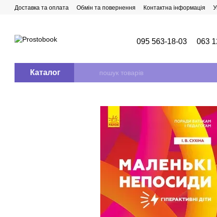
Перейти до основного контенту
Доставка та оплата
Обмін та повернення
Контактна інформація
У
095 563-18-03
063 1
Каталог