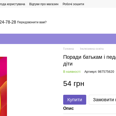
года користувача
Відгуки про магазин
Робочі зошити
24-78-28
Передзвонити вам?
Головна
Інклюзивна освіта
Поради батькам і пед
діти
В наявності
Артикул: 987575620
54 грн
Купити
Замовити
Опис