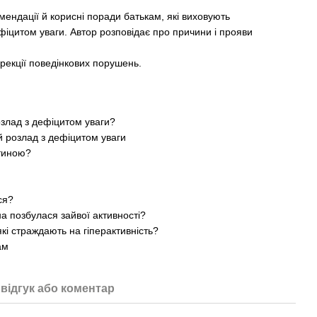
мендації й корисні поради батькам, які виховують
дефіцитом уваги. Автор розповідає про причини і прояви
орекції поведінкових порушень.
озлад з дефіцитом уваги?
й розлад з дефіцитом уваги
итиною?
ся?
а позбулася зайвої активності?
 які страждають на гіперактивність?
ам
відгук або коментар