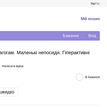
Укр
Рус
Мій кошик
Бажання
Вхід
агогам. Маленькі непосиди. Гіперактивні
Написати відгук
В бажання
 швидко