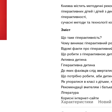
Книжка містить методичні реко
гіперактивних дітей і дітей з 
гіперактивності,
сучасні методи та технології к
Зміст
Що таке гіперактивність?
Чому виникає гіперактивний р
Відомі факти про гіперактивни
Що робити з гіперактивною д
Активна дитина
Гіперактивна дитина
До яких фахівців слід звертати
Що потрібно робити, аби дитин
Як упоратися в класі з дітьми,
Рекомендації вчителям і батьк
Література
Корисні інтернет-сайти
Характеристики
Новий 