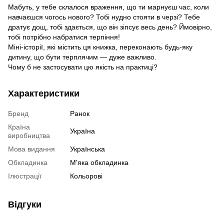
Мабуть, у тебе склалося враження, що ти марнуєш час, коли
навчаєшся чогось нового? Тобі нудно стояти в черзі? Тебе
дратує дощ, тобі здається, що він зіпсує весь день? Ймовірно,
тобі потрібно набратися терпіння!
Міні-історії, які містить ця книжка, переконають будь-яку
дитину, що бути терплячим — дуже важливо.
Чому б не застосувати цю якість на практиці?
Характеристики
Бренд
Ранок
Країна
Україна
виробництва
Мова видання
Українська
Обкладинка
М'яка обкладинка
Ілюстрації
Кольорові
Відгуки