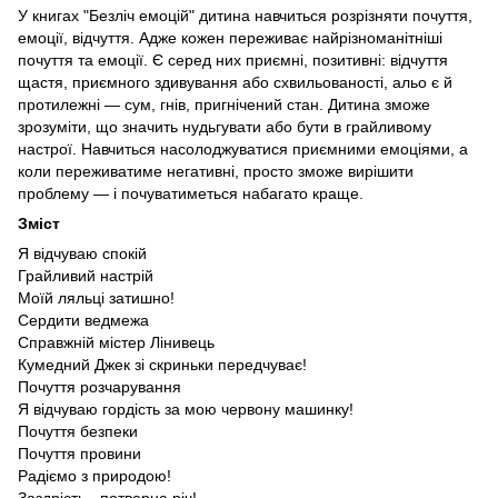
У книгах "Безліч емоцій" дитина навчиться розрізняти почуття,
емоції, відчуття. Адже кожен переживає найрізноманітніші
почуття та емоції. Є серед них приємні, позитивні: відчуття
щастя, приємного здивування або схвильованості, альо є й
протилежні — сум, гнів, пригнічений стан. Дитина зможе
зрозуміти, що значить нудьгувати або бути в грайливому
настрої. Навчиться насолоджуватися приємними емоціями, а
коли переживатиме негативні, просто зможе вирішити
проблему — і почуватиметься набагато краще.
Зміст
Я відчуваю спокій
Грайливий настрій
Моїй ляльці затишно!
Сердити ведмежа
Справжній містер Лінивець
Кумедний Джек зі скриньки передчуває!
Почуття розчарування
Я відчуваю гордість за мою червону машинку!
Почуття безпеки
Почуття провини
Радіємо з природою!
Заздрість - потворна річ!