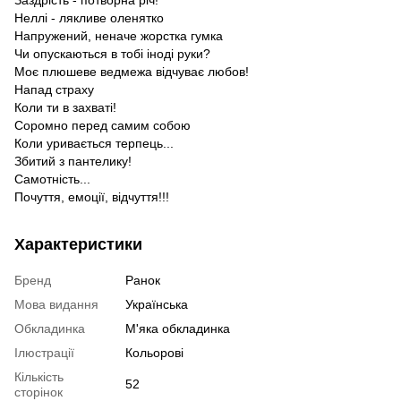
Неллі - лякливе оленятко
Напружений, неначе жорстка гумка
Чи опускаються в тобі іноді руки?
Моє плюшеве ведмежа відчуває любов!
Напад страху
Коли ти в захваті!
Соромно перед самим собою
Коли уривається терпець...
Збитий з пантелику!
Самотність...
Почуття, емоції, відчуття!!!
Характеристики
Бренд
Ранок
Мова видання
Українська
Обкладинка
М'яка обкладинка
Ілюстрації
Кольорові
Кількість
52
сторінок