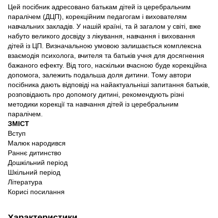
Цей посібник адресовано батькам дітей із церебральним
паралічем (ДЦП), корекційним педагогам і вихователям
навчальних закладів. У нашій країні, та й загалом у світі, вже
набуто великого досвіду з лікування, навчання і виховання
дітей із ЦП. Визначальною умовою залишається комплексна
взаємодія психолога, вчителя та батьків учня для досягнення
бажаного ефекту. Від того, наскільки вчасною буде корекційна
допомога, залежить подальша доля дитини. Тому автори
посібника дають відповіді на найактуальніші запитання батьків,
розповідають про допомогу дитині, рекомендують різні
методики корекції та навчання дітей із церебральним
паралічем.
ЗМІСТ
Вступ
Малюк народився
Раннє дитинство
Дошкільний період
Шкільний період
Література
Корисі посилання
Характеристики