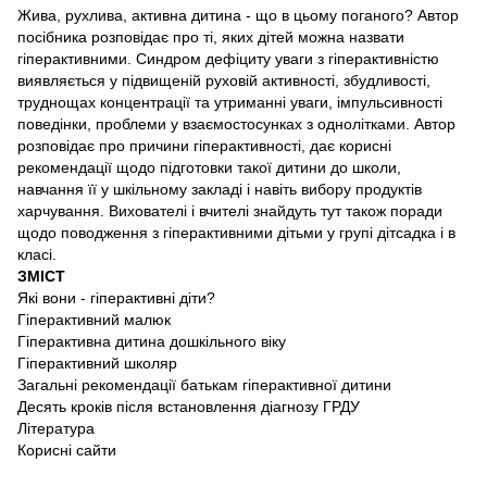
Жива, рухлива, активна дитина - що в цьому поганого? Автор
посібника розповідає про ті, яких дітей можна назвати
гіперактивними. Синдром дефіциту уваги з гіперактивністю
виявляється у підвищеній руховій активності, збудливості,
труднощах концентрації та утриманні уваги, імпульсивності
поведінки, проблеми у взаємостосунках з однолітками. Автор
розповідає про причини гіперактивності, дає корисні
рекомендації щодо підготовки такої дитини до школи,
навчання її у шкільному закладі і навіть вибору продуктів
харчування. Вихователі і вчителі знайдуть тут також поради
щодо поводження з гіперактивними дітьми у групі дітсадка і в
класі.
ЗМІСТ
Які вони - гіперактивні діти?
Гіперактивний малюк
Гіперактивна дитина дошкільного віку
Гіперактивний школяр
Загальні рекомендації батькам гіперактивної дитини
Десять кроків після встановлення діагнозу ГРДУ
Література
Корисні сайти