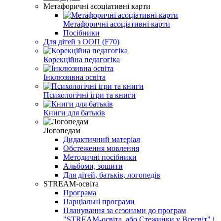
Метафоричні асоціативні карти
Метафоричні асоціативні карти
Посібники
Для дітей з ООП (F70)
Корекційна педагогіка
Інклюзивна освіта
Психологічні ігри та книги
Книги для батьків
Логопедам
Дидактичний матеріал
Обстеження мовлення
Методичні посібники
Альбоми, зошити
Для дітей, батьків, логопедів
STREAM-освіта
Програма
Парціальні програми
Планування за сезонами до програм
"STREAM-освіта, або Стежинки у Всесвіт" і