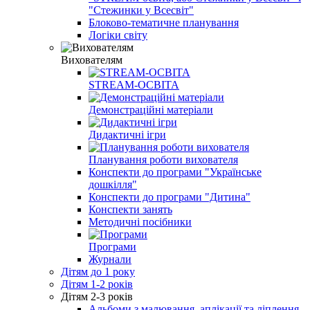
"Стежинки у Всесвіт"
Блоково-тематичне планування
Логіки світу
Вихователям
STREAM-ОСВІТА
Демонстраційні матеріали
Дидактичні ігри
Планування роботи вихователя
Конспекти до програми "Українське
дошкілля"
Конспекти до програми "Дитина"
Конспекти занять
Методичні посібники
Програми
Журнали
Дітям до 1 року
Дітям 1-2 років
Дітям 2-3 років
Альбоми з малювання, аплікації та ліплення