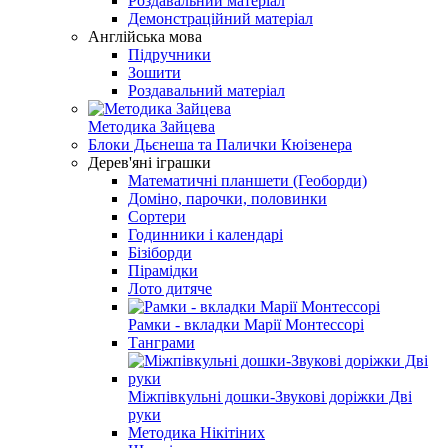
Роздавальний матеріал
Демонстраційний матеріал
Англійська мова
Підручники
Зошити
Роздавальний матеріал
Методика Зайцева
Блоки Дьєнеша та Палички Кюізенера
Дерев'яні іграшки
Математичні планшети (Геоборди)
Доміно, парочки, половинки
Сортери
Годинники і календарі
Бізіборди
Пірамідки
Лото дитяче
Рамки - вкладки Марії Монтессорі
Танграми
Міжпівкульні дошки-Звукові доріжки Дві
руки
Методика Нікітіних