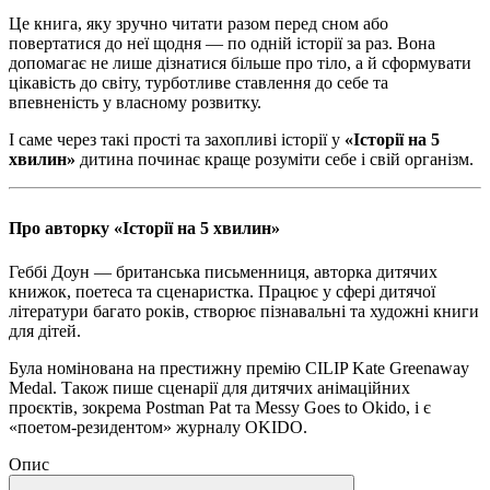
Це книга, яку зручно читати разом перед сном або
повертатися до неї щодня — по одній історії за раз. Вона
допомагає не лише дізнатися більше про тіло, а й сформувати
цікавість до світу, турботливе ставлення до себе та
впевненість у власному розвитку.
І саме через такі прості та захопливі історії у
«Історії на 5
хвилин»
дитина починає краще розуміти себе і свій організм.
Про авторку
«Історії на 5 хвилин»
Геббі Доун — британська письменниця, авторка дитячих
книжок, поетеса та сценаристка. Працює у сфері дитячої
літератури багато років, створює пізнавальні та художні книги
для дітей.
Була номінована на престижну премію CILIP Kate Greenaway
Medal. Також пише сценарії для дитячих анімаційних
проєктів, зокрема Postman Pat та Messy Goes to Okido, і є
«поетом-резидентом» журналу OKIDO.
Опис