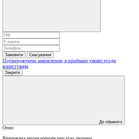
Замовити
Скасування
Підтверджуючи замовлення, я приймаю умови
угоди
користувача
Закрити
До обраного
Опис
Віршована енциклопедія про тіло людини