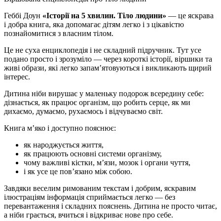
Геббі Доун
«Історії на 5 хвилин. Тіло людини»
— це яскрава
і добра книга, яка допомагає дітям легко і з цікавістю
познайомитися з власним тілом.
Це не суха енциклопедія і не складний підручник. Тут усе
подано просто і зрозуміло — через короткі історії, віршики та
живі образи, які легко запам’ятовуються і викликають щирий
інтерес.
Дитина ніби вирушає у маленьку подорож всередину себе:
дізнається, як працює організм, що робить серце, як ми
дихаємо, думаємо, рухаємось і відчуваємо світ.
Книга м’яко і доступно пояснює:
як народжується життя,
як працюють основні системи організму,
чому важливі кістки, м’язи, мозок і органи чуття,
і як усе це пов’язано між собою.
Завдяки веселим римованим текстам і добрим, яскравим
ілюстраціям інформація сприймається легко — без
перевантаження і складних пояснень. Дитина не просто читає,
а ніби грається, вчиться і відкриває нове про себе.