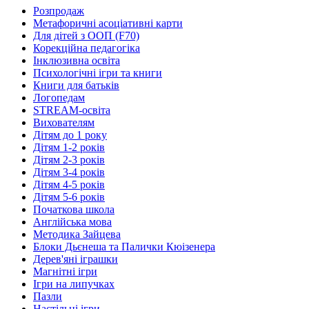
Розпродаж
Метафоричні асоціативні карти
Для дітей з ООП (F70)
Корекційна педагогіка
Інклюзивна освіта
Психологічні ігри та книги
Книги для батьків
Логопедам
STREAM-освіта
Вихователям
Дітям до 1 року
Дітям 1-2 років
Дітям 2-3 років
Дітям 3-4 років
Дітям 4-5 років
Дітям 5-6 років
Початкова школа
Англійська мова
Методика Зайцева
Блоки Дьєнеша та Палички Кюізенера
Дерев'яні іграшки
Магнітні ігри
Ігри на липучках
Пазли
Настільні ігри