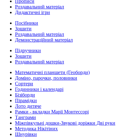
Прописи
Роздавальний матеріал
Дидактичні ігри
Посібники
Зошити
Роздавальний матеріал
Демонстраційний матеріал
Підручники
Зошити
Роздавальний матеріал
Математичні планшети (Геоборди)
Доміно, парочки, половинки
Сортери
Годинники і календарі
Бізіборди
Пірамідки
Лото дитяче
Рамки - вкладки Марії Монтессорі
Танграми
Міжпівкульні дошки-Звукові доріжки Дві руки
Методика Нікітіних
Шнурівки