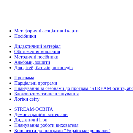
Метафоричні асоціативні карти
Посібники
Дидактичний матеріал
Обстеження мовлення
Методичні посібники
Альбоми, зошити
Для дітей, батьків, логопедів
Програма
Парціальні програми
Планування за сезонами до програм "STREAM-освіта, або
Блоково-тематичне планування
Логіки світу
STREAM-ОСВІТА
Демонстраційні матеріали
Дидактичні ігри
Планування роботи вихователя
Конспекти до програми "Українське дошкілля"