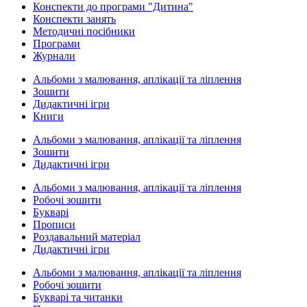
Конспекти до програми "Дитина"
Конспекти занять
Методичні посібники
Програми
Журнали
Альбоми з малювання, аплікації та ліплення
Зошити
Дидактичні ігри
Книги
Альбоми з малювання, аплікації та ліплення
Зошити
Дидактичні ігри
Альбоми з малювання, аплікації та ліплення
Робочі зошити
Букварі
Прописи
Роздавальний матеріал
Дидактичні ігри
Альбоми з малювання, аплікації та ліплення
Робочі зошити
Букварі та читанки