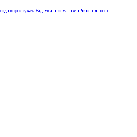
года користувача
Відгуки про магазин
Робочі зошити