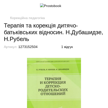
Корекційна педагогіка
Терапія та корекція дитячо-
батьківських відносин. Н.Дубашидзе,
Н.Рубель
Артикул:
1273152504
1 відгук