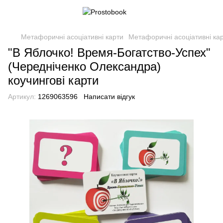
Метафоричні асоціативні карти
Метафоричні асоціативні ка
"В Яблочко! Время-Богатство-Успех"
(Чередніченко Олександра)
коучингові карти
Артикул:
1269063596
Написати відгук