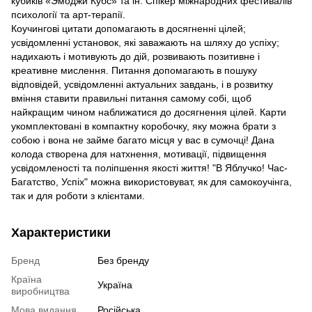
кубиків «Эмоджи Кубс» та ін. Спікер міжнародних фестивалів
психології та арт-терапії.
Коучингові цитати допомагають в досягненні цілей;
усвідомленні установок, які заважають на шляху до успіху;
надихають і мотивують до дій, розвивають позитивне і
креативне мислення. Питання допомагають в пошуку
відповідей, усвідомленні актуальних завдань, і в розвитку
вміння ставити правильні питання самому собі, щоб
найкращим чином наближатися до досягнення цілей. Карти
укомплектовані в компактну коробочку, яку можна брати з
собою і вона не займе багато місця у вас в сумочці! Дана
колода створена для натхнення, мотивації, підвищення
усвідомленості та поліпшення якості життя! "В Яблучко! Час-
Багатство, Успіх" можна використовуват, як для самокоучінга,
так и для роботи з клієнтами.
Характеристики
Бренд
Без бренду
Країна
Україна
виробництва
Мова видання
Російська