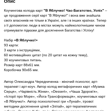
Опис
Коучингова колода карт
"В Яблучко! Час-Багатство, Успіх"
–
це продовження серії карт "В Яблучко!" і вона вже знайшла
своїх власників не тільки в Україні, але і в інших країнах. Тепер
з її допомогою люди в містах можуть найекологічнішим чином
отримувати підказки для досягнення Багатства і Успіху!
Набір
«В Яблучко!»
93 карти:
3 карти з інструкціями,
60 мотиваційних цитат (по 20 цитат на кожну тему),
30 коучинговых питань.
Розмір карт 88х61 мм.
Коробочка 90х65 мм.
Автор Олександра Чередниченка - жіночий психолог, арт-
терапевт і арт-коуч. Автор колод метафоричних карт «Музика
Серця», «Чарівність Жінки», «Dessert», «Чаша Здоров'я»,
«Історії про Море», «Йога-Трансформація», коучинговых карт
«В Яблучко!». Автор психологічної гри «Лунай», ігрової
методики досягнення цілей «Злітай», арт-терапевтичних