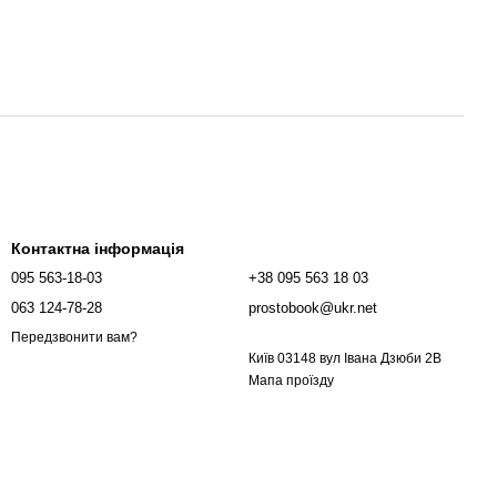
Контактна інформація
095 563-18-03
+38 095 563 18 03
063 124-78-28
prostobook@ukr.net
Передзвонити вам?
Київ 03148 вул Івана Дзюби 2В
Мапа проїзду