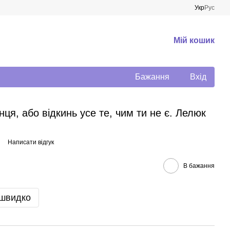
Укр
Рус
Мій кошик
Бажання
Вхід
інця, або відкинь усе те, чим ти не є. Лелюк
Написати відгук
В бажання
 швидко