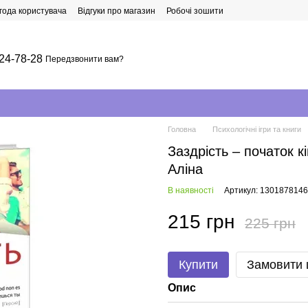
года користувача
Відгуки про магазин
Робочі зошити
24-78-28
Передзвонити вам?
Головна
Психологічні ігри та книги
Заздрість – початок к
Аліна
В наявності
Артикул: 1301878146
215 грн
225 грн
Купити
Замовити
Опис