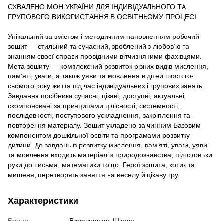
СХВАЛЕНО МОН УКРАЇНИ ДЛЯ ІНДИВІДУАЛЬНОГО ТА
ГРУПОВОГО ВИКОРИСТАННЯ В ОСВІТНЬОМУ ПРОЦЕСІ
Унікальний за змістом і методичним наповненням робочий
зошит — стильний та сучасний, зроблений з любов’ю та
знанням своєї справи провідними вітчизняними фахівцями.
Мета зошиту — комплексний розвиток різних видів мислення,
пам’яті, уваги, а також уяви та мовлення в дітей шостого-
сьомого року життя під час індивідуальних і групових занять.
Завдання посібника сучасні, цікаві, доступні, актуальні,
скомпоновані за принципами цілісності, системності,
послідовності, поступового ускладнення, закріплення та
повторення матеріалу. Зошит укладено за чинним Базовим
компонентом дошкільної освіти та програмами розвитку
дитини. До завдань із розвитку мислення, пам’яті, уваги, уяви
та мовлення входить матеріал із природознавства, підготов¬ки
руки до письма, математики тощо. Герої зошита, котик та
мишеня, перетворять заняття на веселу й цікаву гру.
Характеристики
Бренд
Видавництво Школа