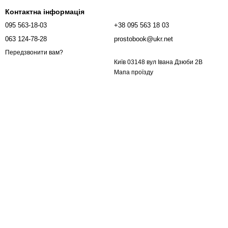
Контактна інформація
095 563-18-03
+38 095 563 18 03
063 124-78-28
prostobook@ukr.net
Передзвонити вам?
Київ 03148 вул Івана Дзюби 2В
Мапа проїзду