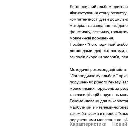
Логопедичний альбом призначе
діагностування стану розвитку
компетентності дітей дошкільн
матеріал та завдання, які доп
фонетичну, лексичну, граматич
мовленнєві порушення.
Посібник "Логопедичний альбо
логопедами, дефектологами, 
закладів охорони здоров'я, реа
Методичні рекомендації містят
"Логопедичному альбомі" призн
порушеннях різного ґенезу, за
мовленнєвих порушень за резу
та класифікацій порушень мов
Рекомендовано для використа
майбутніми вчителями-логопеда
також батьками в процесі їхньо
порушеннями мовлення дошкіль
Характеристики
Новий 