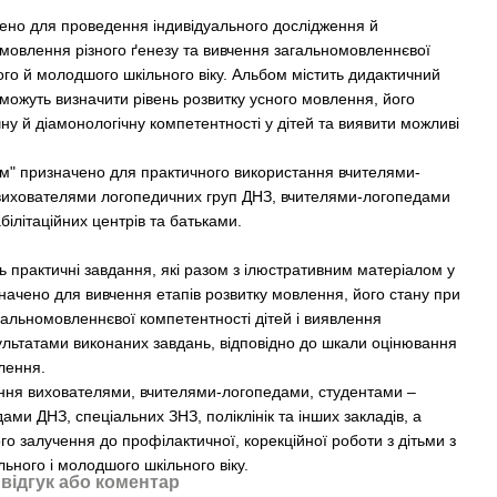
но для проведення індивідуального дослідження й
 мовлення різного ґенезу та вивчення загальномовленнєвої
ого й молодшого шкільного віку. Альбом містить дидактичний
оможуть визначити рівень розвитку усного мовлення, його
ну й діамонологічну компетентності у дітей та виявити можливі
м" призначено для практичного використання вчителями-
вихователями логопедичних груп ДНЗ, вчителями-логопедами
білітаційних центрів та батьками.
ь практичні завдання, які разом з ілюстративним матеріалом у
ачено для вивчення етапів розвитку мовлення, його стану при
гальномовленнєвої компетентності дітей і виявлення
льтатами виконаних завдань, відповідно до шкали оцінювання
лення.
ння вихователями, вчителями-логопедами, студентами –
ми ДНЗ, спеціальних ЗНЗ, поліклінік та інших закладів, а
го залучення до профілактичної, корекційної роботи з дітьми з
ного і молодшого шкільного віку.
відгук або коментар