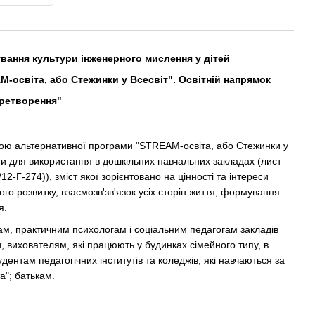
ання культури інженерного мислення у дітей
-освіта, або Стежинки у Всесвіт". Освітній напрямок
еретворення"
ою альтернативної програми "STREAM-освіта, або Стежинки у
и для використання в дошкільних навчальних закладах (лист
12-Г-274)), зміст якої зорієнтовано на цінності та інтереси
го розвитку, взаємозв'зв'язок усіх сторін життя, формування
я.
м, практичним психологам і соціальним педагогам закладів
и, вихователям, які працюють у будинках сімейного типу, в
дентам педагогічних інститутів та коледжів, які навчаються за
а"; батькам.