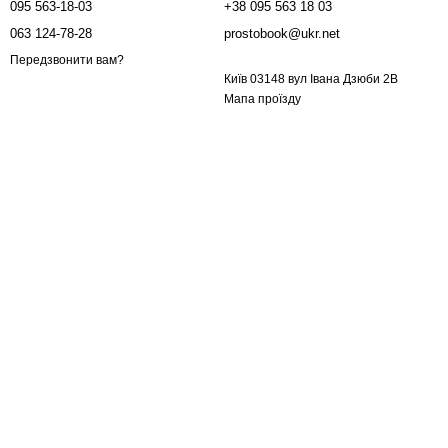
095 563-18-03
+38 095 563 18 03
063 124-78-28
prostobook@ukr.net
Передзвонити вам?
Київ 03148 вул Івана Дзюби 2В
Мапа проїзду