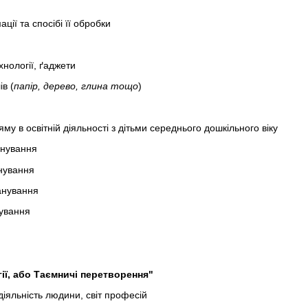
ії та спосібі її обробки
хнології, ґаджети
ів (
папір, дерево, глина тощо
)
му в освітній діяльності з дітьми середнього дошкільного віку
анування
нування
анування
ування
ії, або Таємничі перетворення"
яльність людини, світ професій