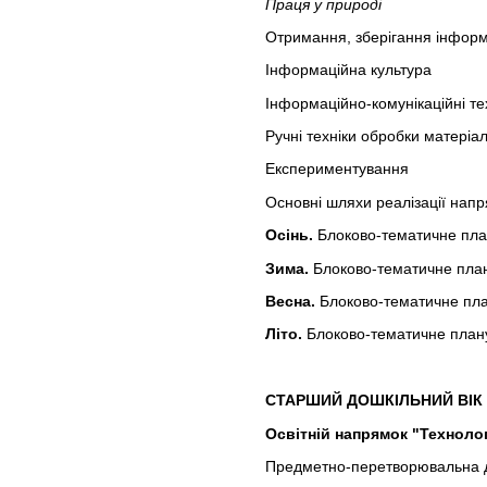
Праця у природі
Отримання, зберігання інформац
Інформаційна культура
Інформаційно-комунікаційні те
Ручні техніки обробки матеріал
Експериментування
Основні шляхи реалізації напря
Осінь.
Блоково-тематичне пл
Зима.
Блоково-тематичне пла
Весна.
Блоково-тематичне пл
Літо.
Блоково-тематичне план
СТАРШИЙ ДОШКІЛЬНИЙ ВІК
Освітній напрямок "Технолог
Предметно-перетворювальна ді