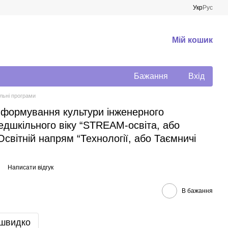
Укр
Рус
Мій кошик
Бажання
Вхід
льні програми
 формування культури інженерного
едшкільного віку “STREAM-освіта, або
Освітній напрям “Технології, або Таємничі
Написати відгук
В бажання
 швидко