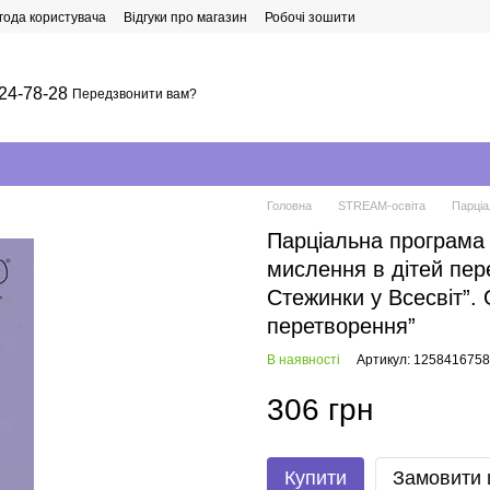
года користувача
Відгуки про магазин
Робочі зошити
24-78-28
Передзвонити вам?
Головна
STREAM-освіта
Парціа
Парціальна програма
мислення в дітей пер
Стежинки у Всесвіт”. 
перетворення”
В наявності
Артикул: 1258416758
306 грн
Купити
Замовити