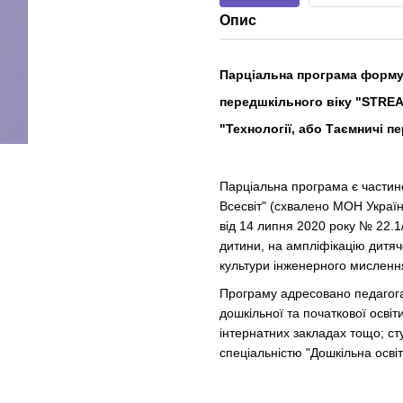
Опис
Парціальна програма формув
передшкільного віку "STREAM
"Технології, або Таємничі п
Парціальна програма є частин
Всесвіт" (схвалено МОН Україн
від 14 липня 2020 року № 22.1/
дитини, на ампліфікацію дитячо
культури інженерного мисленн
Програму адресовано педагога
дошкільної та початкової освіт
інтернатних закладах тощо; сту
спеціальністю "Дошкільна освіт