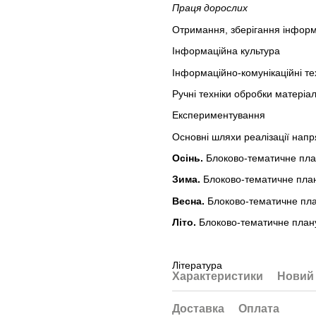
Праця дорослих
Отримання, зберігання інформац
Інформаційна культура
Інформаційно-комунікаційні те
Ручні техніки обробки матеріал
Експериментування
Основні шляхи реалізації напря
Осінь.
Блоково-тематичне пл
Зима.
Блоково-тематичне пла
Весна.
Блоково-тематичне пл
Літо.
Блоково-тематичне план
Література
Характеристики
Новий 
Доставка
Оплата