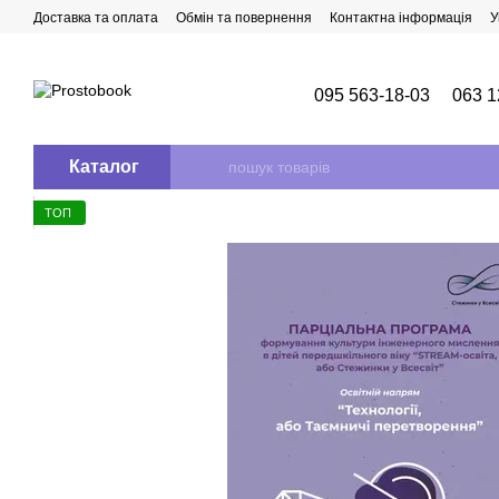
Перейти до основного контенту
Доставка та оплата
Обмін та повернення
Контактна інформація
У
095 563-18-03
063 1
Каталог
ТОП