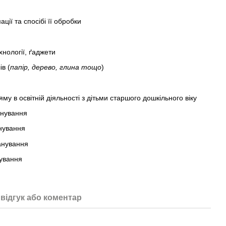
ії та спосібі її обробки
хнології, ґаджети
ів (
папір, дерево, глина тощо
)
му в освітній діяльності з дітьми старшого дошкільного віку
анування
нування
анування
ування
відгук або коментар