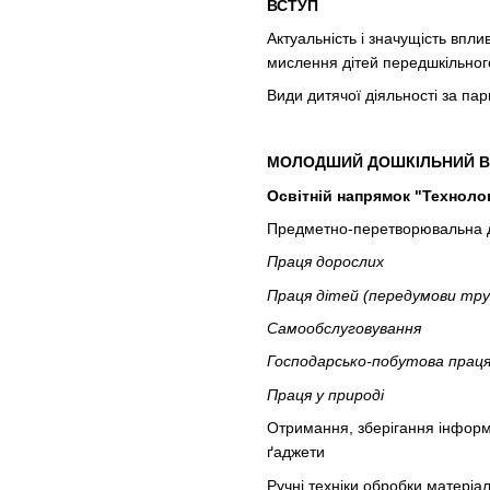
ВСТУП
Актуальність і значущість вп
мислення дітей передшкільного
Види дитячої діяльності за п
МОЛОДШИЙ ДОШКІЛЬНИЙ В
Освітній напрямок "Технолог
Предметно-перетворювальна ді
Праця дорослих
Праця дітей (передумови труд
Самообслуговування
Господарсько-побутова прац
Праця у природі
Отримання, зберігання інформац
ґаджети
Ручні техніки обробки матеріал