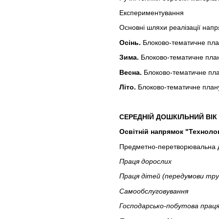
Експериментування
Основні шляхи реалізації напря
Осінь.
Блоково-тематичне пл
Зима.
Блоково-тематичне пла
Весна.
Блоково-тематичне пл
Літо.
Блоково-тематичне план
СЕРЕДНІЙ ДОШКІЛЬНИЙ ВІК
Освітній напрямок "Технолог
Предметно-перетворювальна ді
Праця дорослих
Праця дітей (передумови труд
Самообслуговування
Господарсько-побутова прац