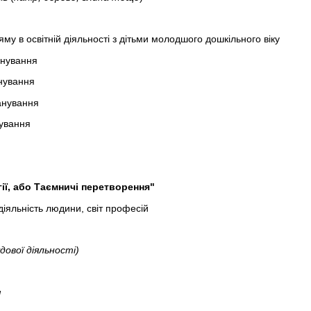
му в освітній діяльності з дітьми молодшого дошкільного віку
анування
нування
анування
ування
ії, або Таємничі перетворення"
яльність людини, світ професій
ової діяльності)
я