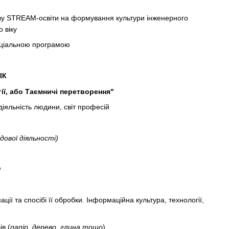
ливу STREAM-освіти на формування культури інженерного
 віку
арціальною програмою
ІК
ії, або Таємничі перетворення"
яльність людини, світ професій
ової діяльності)
я
ії та спосібі її обробки. Інформаційна культура, технології,
ів (
папір, дерево, глина тощо
)