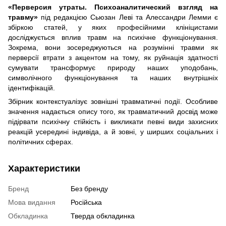
«Перверсия утраты. Психоаналитический взгляд на
травму»
під редакцією Сьюзан Леві та Алессандри Лемми є
збіркою статей, у яких професійними клініцистами
досліджується вплив травм на психічне функціонування.
Зокрема, вони зосереджуються на розумінні травми як
перверсії втрати з акцентом на тому, як руйнація здатності
сумувати трансформує природу наших уподобань,
символічного функціонування та наших внутрішніх
ідентифікацій.
Збірник контекстуалізує зовнішні травматичні події. Особливе
значення надається опису того, як травматичний досвід може
підірвати психічну стійкість і викликати певні види захисних
реакцій усередині індивіда, а й зовні, у ширших соціальних і
політичних сферах.
Характеристики
Бренд
Без бренду
Мова видання
Російська
Обкладинка
Тверда обкладинка