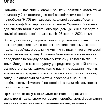
Опис
Навчальний посібник «Робочий зошит «Практична математика.
4 клас»» у 2-х частинах для осіб з особливими освітніми
потребами (F 70) для закладів загальної середньої освіти
надано гриф Міністерства освіти і науки України «Схвалено
для використання в освітньому процесі» (рішення експертної
комісії зі спеціальної педагогіки від 06 жовтня 2021 року).
Зошит доступний для дітей з інтелектуальними порушеннями,
оскільки розроблений на основі принципів безпомилкового
навчання, зв'язку з реальним життям та практичної значущості
навчального матеріалу. Принцип безпомилкового навчання
передбачає необхідну допомогу кожному з етапів вивчення
теми. Завдання кожного уроку упорядковані у певній системі –
від простого до складного, кожне наступне завдання містить
елементи попереднього чи спирається на отримані знання;
завдання аналогічні за змістом, способам виконання,
особливостям візуалізації на сторінці, вправи містять зразок
виконання тощо.
Принципи зв'язку з реальним життям
та практичної
значущості навчального матеріалу передбачають формування
таких важливих життєвих компетентностей, як уміння