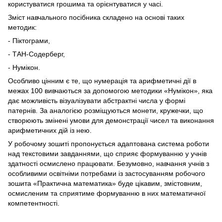
користуватися грошима та орієнтуватися у часі.
Зміст навчального посібника складено на основі таких
методик:
- Піктограми,
- ТАН-Содерберг,
- Нумікон.
Особливо цінним є те, що нумерація та арифметичні дії в
межах 100 вивчаються за допомогою методики «Нумікон», яка
дає можливість візуалізувати абстрактні числа у формі
патернів. За аналогією розміщуються монети, кружечки, що
створюють змінені умови для демонстрації чисел та виконання
арифметичних дій із нею.
У робочому зошиті пропонується адаптована система роботи
над текстовими завданнями, що сприяє формуванню у учнів
здатності осмислено працювати. Безумовно, навчання учнів з
особливими освітніми потребами із застосуванням робочого
зошита «Практична математика» буде цікавим, змістовним,
осмисленим та сприятиме формуванню в них математичної
компетентності.