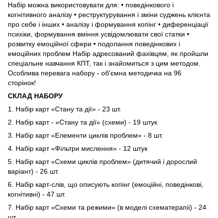
Набір можна використовувати для: • поведінкового і
когнітивного аналізу • реструктурування і зміни суджень клієнта
про себе і інших • аналізу і формування копінг • диференціації
психіки, формування вміння усвідомлювати свої статки •
розвитку емоційної сфери • подолання поведінкових і
емоційних проблем Набір адресований фахівцям, як пройшли
спеціальне навчання КПТ, так і знайомиться з цим методом.
Особлива перевага набору - об'ємна методичка на 96
сторінок!
СКЛАД НАБОРУ
1. Набір карт «Стану та дії» - 23 шт.
2. Набір карт - «Стану та дії» (схеми) - 19 штук
3. Набір карт «Елементи циклів проблем» - 8 шт.
4. Набір карт «Фільтри мислення» - 12 штук
5. Набір карт «Схеми циклів проблем» (дитячий і дорослий
варіант) - 26 шт.
6. Набір карт-слів, що описують копінг (емоційні, поведінкові,
когнітивні) - 47 шт.
7. Набір карт «Схеми та режими» (в моделі схематерапіі) - 24
шт.