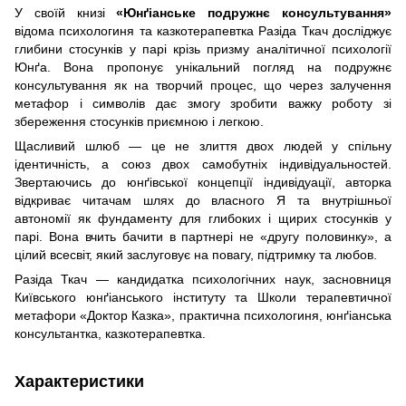
У своїй книзі
«Юнґіанське подружнє консультування»
відома психологиня та казкотерапевтка Разіда Ткач досліджує
глибини стосунків у парі крізь призму аналітичної психології
Юнґа. Вона пропонує унікальний погляд на подружнє
консультування як на творчий процес, що через залучення
метафор і символів дає змогу зробити важку роботу зі
збереження стосунків приємною і легкою.
Щасливий шлюб — це не злиття двох людей у спільну
ідентичність, а союз двох самобутніх індивідуальностей.
Звертаючись до юнґівської концепції індивідуації, авторка
відкриває читачам шлях до власного Я та внутрішньої
автономії як фундаменту для глибоких і щирих стосунків у
парі. Вона вчить бачити в партнері не «другу половинку», а
цілий всесвіт, який заслуговує на повагу, підтримку та любов.
Разіда Ткач — кандидатка психологічних наук, засновниця
Київського юнґіанського інституту та Школи терапевтичної
метафори «Доктор Казка», практична психологиня, юнґіанська
консультантка, казкотерапевтка.
Характеристики