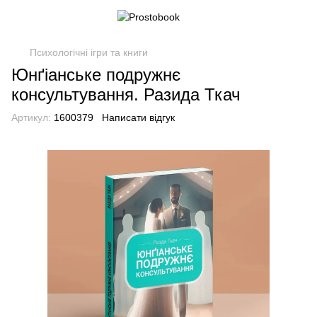
Психологічні ігри та книги
Юнґіанське подружнє
консультування. Разида Ткач
Артикул:
1600379
Написати відгук