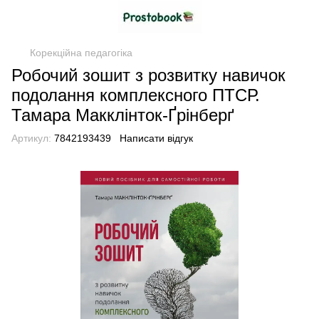
Корекційна педагогіка
Робочий зошит з розвитку навичок
подолання комплексного ПТСР.
Тамара Макклінток-Ґрінберґ
Артикул:
7842193439
Написати відгук