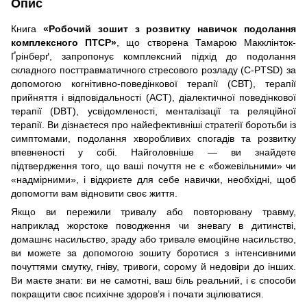
Опис
Книга
«Робочий зошит з розвитку навичок подолання
комплексного ПТСР»
, що створена Тамарою Макклінток-
Ґрінберґ, запропонує комплексний підхід до подолання
складного посттравматичного стресового розладу (C-PTSD) за
допомогою когнітивно-поведінкової терапії (СВТ), терапії
прийняття і відповідальності (ACT), діалектичної поведінкової
терапії (DBT), усвідомленості, менталізації та реляційної
терапії. Ви дізнаєтеся про найефективніші стратегії боротьби із
симптомами, подолання хворобливих спогадів та розвитку
впевненості у собі. Найголовніше — ви знайдете
підтвердження того, що ваші почуття не є «божевільними» чи
«надмірними», і відкриєте для себе навички, необхідні, щоб
допомогти вам відновити своє життя.
Якщо ви пережили тривалу або повторювану травму,
наприклад жорстоке поводження чи зневагу в дитинстві,
домашнє насильство, зраду або тривале емоційне насильство,
ви можете за допомогою зошиту боротися з інтенсивними
почуттями смутку, гніву, тривоги, сорому й недовіри до інших.
Ви маєте знати: ви не самотні, ваш біль реальний, і є способи
покращити своє психічне здоров’я і почати зцілюватися.