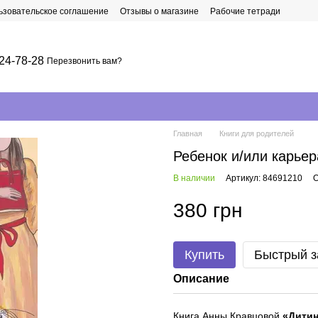
ьзовательское соглашение
Отзывы о магазине
Рабочие тетради
24-78-28
Перезвонить вам?
Главная
Книги для родителей
Ребенок и/или карьер
В наличии
Артикул: 84691210
О
380 грн
Купить
Быстрый з
Описание
Книга Анны Кравцовой
«Дитина