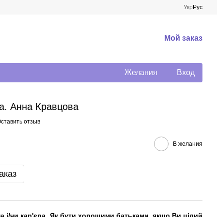
Укр
Рус
Мой заказ
Желания
Вход
а. Анна Кравцова
ставить отзыв
В желания
аказ
 і/чи кар'єра. Як бути хорошими батьками, якщо Ви цілий