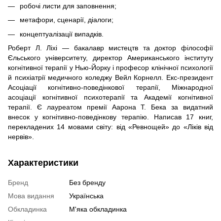
робочі листи для заповнення;
метафори, сценарії, діалоги;
концептуалізації випадків.
Роберт Л. Ліхі — бакалавр мистецтв та доктор філософії
Єльського університету, директор Американського інституту
когнітивної терапії у Нью-Йорку і професор клінічної психології
й психіатрії медичного коледжу Вейл Корнелл. Екс-президент
Асоціації когнітивно-поведінкової терапії, Міжнародної
асоціації когнітивної психотерапії та Академії когнітивної
терапії. Є лауреатом премії Аарона Т. Бека за видатний
внесок у когнітивно-поведінкову терапію. Написав 17 книг,
перекладених 14 мовами світу: від «Ревнощей» до «Ліків від
нервів».
Характеристики
Бренд
Без бренду
Мова видання
Українська
Обкладинка
М'яка обкладинка