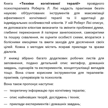
Книга
«Техніки когнітивної терапії»
провідного
психотерапевта Роберта Л. Ліхі надасть практикам безліч
науково обґрунтованих інструментів для максимізації
ефективності когнітивної терапії та її адаптації до
індивідуальних особливостей клієнтів. У ній Роберт Ліхі описує,
як допомагати клієнтам визначити та змінити проблемні думки,
глибинні переконання й патерни занепокоєння, самокритики
та пошуку схвалення, як оцінити особисті схеми, впоратися з
болісними емоціями та вжити заходів для досягнення своїх
цілей. Кожна з методик містить яскраві приклади та зразки
діалогів.
У книжці зібрано багато додаткових робочих листів для
заповнення, подано детальний опис метафор, домашніх
завдань, сценаріїв та експериментів, концептуалізації випадків
тощо. Вона стане корисним інструментом для терапевтів-
практиків, супервізорів та психологів.
Вона також пропонує наступне:
теоретичну інформацію про когнітивну терапію;
опис найновіших теорій, досліджень і технік;
приклади експериментів і домашніх завдань;