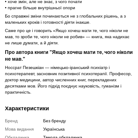
• хоче змін, але не знає, з чого почати
• прагне більше внутрішньої опори
Бо справжні зміни починаються не з глобальних рішень, а з
маленьких кроків і готовності діяти інакше.
Саме про це і говорить «Якщо хочеш мати те, чого ніколи не
мав, то зроби те, чого ніколи не робив» — книга, яка надихає
не лише думати, а й діяти.
Про автора книги "Якщо хочеш мати те, чого ніколи
не мав."
Носсрат Пезешкіан — німецько-іранський психіатр і
психотерапевт, засновник позитивної психотерапії. Професор,
доктор медицини, автор численних книг, перекладених
десятками мов. Його підхід поєднує науковість, гуманізм і
практичність.
Характеристики
Бренд
Без бренду
Мова видання
Українська
Обкладинка
Тверда обкладинка