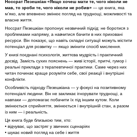
Носсрат Пезешкіан «Якщо хочеш мати те, чого ніколи не
мав, то зроби те, чого ніколи не робив»
— це книга, яка
м’яко, але впевнено змінює погляд на труднощі, можливості та
власне життя.
Носсрат Пезешкіан пропонує незвичний підхід: не боротися з
проблемами напряму, а навчитися бачити в них приховані
ресурси. Він показує, що навіть складні ситуації можуть містити
потенціал для розвитку — якщо змінити спосіб мислення.
У книзі поєднані психологія, життєва мудрість і практичний
досвід. Замість сухих пояснень — живі історії, притчі, гумор і
реальні приклади з терапевтичної практики. Саме через них
читач починає краще розуміти себе, свої реакції і внутрішні
конфлікти.
Особливість підходу Пезешкіана — у фокусі на позитивному
потенціалі людини. Він не закликає ігнорувати труднощі, а
навпаки — допомагає побачити їх під іншим кутом. Коли
змінюється сприйняття, змінюється і внутрішній стан, а разом
із ним — і реальність.
Ця книга буде близькою тим, хто:
• відчуває, що застряг у звичних сценаріях
• шукає новий погляд на себе і життя