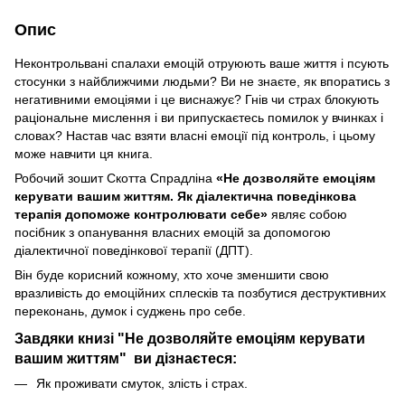
Опис
Неконтрольвані спалахи емоцій отруюють ваше життя і псують
стосунки з найближчими людьми? Ви не знаєте, як впоратись з
негативними емоціями і це виснажує? Гнів чи страх блокують
раціональне мислення і ви припускаєтесь помилок у вчинках і
словах? Настав час взяти власні емоції під контроль, і цьому
може навчити ця книга.
Робочий зошит Скотта Спрадліна
«Не дозволяйте емоціям
керувати вашим життям. Як діалектична поведінкова
терапія допоможе контролювати себе»
являє собою
посібник з опанування власних емоцій за допомогою
діалектичної поведінкової терапії (ДПТ).
Він буде корисний кожному, хто хоче зменшити свою
вразливість до емоційних сплесків та позбутися деструктивних
переконань, думок і суджень про себе.
Завдяки книзі "Не дозволяйте емоціям керувати
вашим життям" ви дізнаєтеся:
Як проживати смуток, злість і страх.