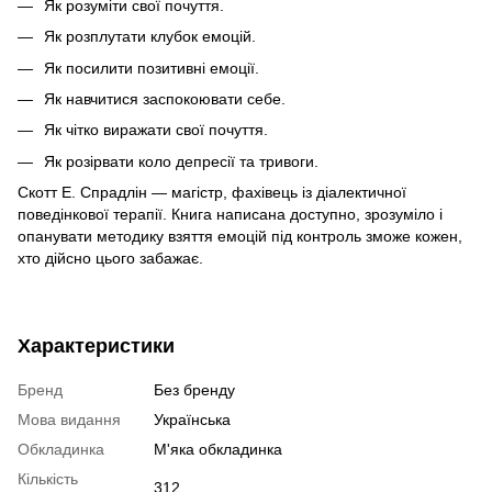
Як розуміти свої почуття.
Як розплутати клубок емоцій.
Як посилити позитивні емоції.
Як навчитися заспокоювати себе.
Як чітко виражати свої почуття.
Як розірвати коло депресії та тривоги.
Скотт Е. Спрадлін — магістр, фахівець із діалектичної
поведінкової терапії. Книга написана доступно, зрозуміло і
опанувати методику взяття емоцій під контроль зможе кожен,
хто дійсно цього забажає.
Характеристики
Бренд
Без бренду
Мова видання
Українська
Обкладинка
М'яка обкладинка
Кількість
312