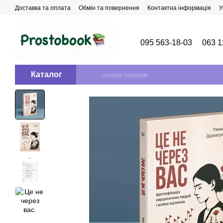
Перейти до основного контенту
Доставка та оплата
Обмін та повернення
Контактна інформація
У
095 563-18-03
063 1
Каталог