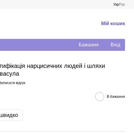
Укр
Рус
Мій кошик
Бажання
Вхід
нтифікація нарцисичних людей і шляхи
рвасула
аписати відгук
В бажання
 швидко