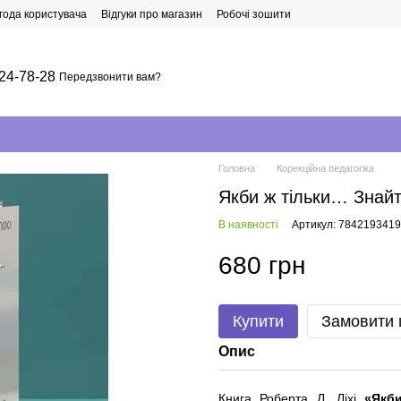
года користувача
Відгуки про магазин
Робочі зошити
24-78-28
Передзвонити вам?
Головна
Корекційна педагогіка
Якби ж тільки… Знайт
В наявності
Артикул: 7842193419
680 грн
Купити
Замовити
Опис
Книга Роберта Л. Ліхі
«Якб