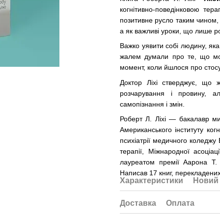
когнітивно-поведінковою терап
позитивне русло таким чином, 
а як важливі уроки, що лише 
Важко уявити собі людину, яка 
жалем думали про те, що мо
момент, коли йшлося про стосун
Доктор Ліхі стверджує, що 
розчарування і провину, 
самопізнання і змін.
Роберт Л. Ліхі — бакалавр ми
Американського інституту когн
психіатрії медичного коледжу 
терапії, Міжнародної асоціаці
лауреатом премії Аарона Т. 
Написав 17 книг, перекладених 
Характеристики
Новий 
Доставка
Оплата