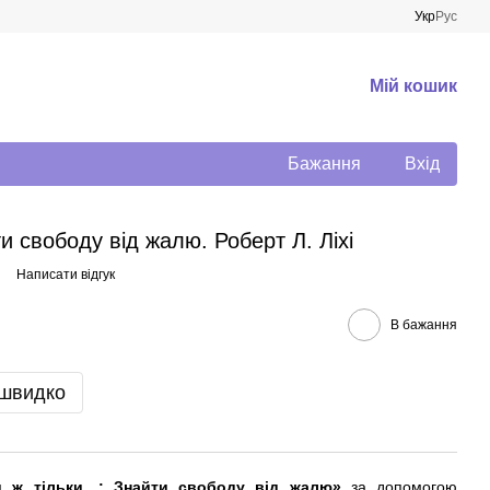
Укр
Рус
Мій кошик
Бажання
Вхід
и свободу від жалю. Роберт Л. Ліхі
Написати відгук
В бажання
 швидко
и ж тільки…: Знайти свободу від жалю»
за допомогою