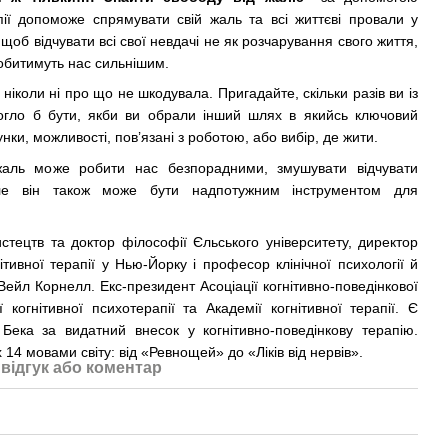
ії
допоможе спрямувати свій жаль та всі життєві провали у
щоб відчувати всі свої невдачі не як розчарування свого життя,
робитимуть нас сильнішим.
ніколи ні про що не шкодувала. Пригадайте, скільки разів ви із
гло б бути, якби ви обрали інший шлях в якийсь ключовий
ки, можливості, пов’язані з роботою, або вибір, де жити.
жаль може робити нас безпорадними, змушувати відчувати
але він також може бути надпотужним інструментом для
стецтв та доктор філософії Єльського університету, директор
ітивної терапії у Нью-Йорку і професор клінічної психології й
Вейл Корнелл. Екс-президент Асоціації когнітивно-поведінкової
ї когнітивної психотерапії та Академії когнітивної терапії. Є
Бека за видатний внесок у когнітивно-поведінкову терапію.
14 мовами світу: від «Ревнощей» до «Ліків від нервів».
відгук або коментар