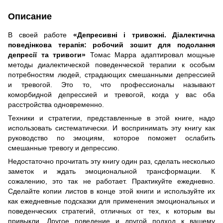
Описание
В своей работе
«Депресивні і тривожні. Діалектична
поведінкова терапія: робочий зошит для подолання
депресії та тривоги»
Томас Марра адаптировал мощные
методы диалектической поведенческой терапии к особым
потребностям людей, страдающих смешанными депрессией
и тревогой. Это то, что профессионалы называют
коморбидной депрессией и тревогой, когда у вас оба
расстройства одновременно.
Техники и стратегии, представленные в этой книге, надо
использовать систематически. И воспринимать эту книгу как
руководство по эмоциям, которое поможет ослабить
смешанные тревогу и депрессию.
Недостаточно прочитать эту книгу один раз, сделать несколько
заметок и ждать эмоциональной трансформации. К
сожалению, это так не работает. Практикуйте ежедневно.
Сделайте копии листов в конце этой книги и используйте их
как ежедневные подсказки для применения эмоциональных и
поведенческих стратегий, отличных от тех, к которым вы
привыкли. Другое поведение и другой подход к вашему