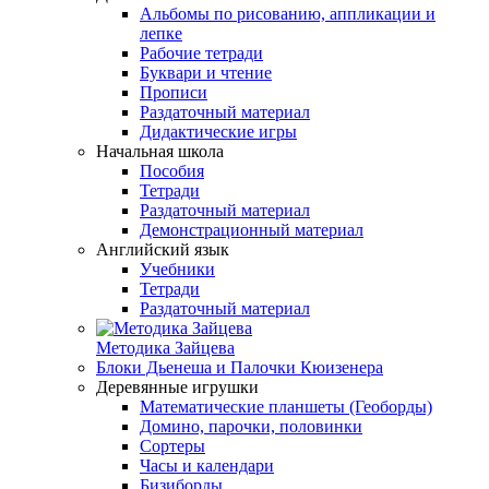
Альбомы по рисованию, аппликации и
лепке
Рабочие тетради
Буквари и чтение
Прописи
Раздаточный материал
Дидактические игры
Начальная школа
Пособия
Тетради
Раздаточный материал
Демонстрационный материал
Английский язык
Учебники
Тетради
Раздаточный материал
Методика Зайцева
Блоки Дьенеша и Палочки Кюизенера
Деревянные игрушки
Математические планшеты (Геоборды)
Домино, парочки, половинки
Сортеры
Часы и календари
Бизиборды