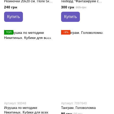
Резиночки 20x20 см. Поле 5x5
геоборд "Фантазируем с
(металлические фишки)
резиночками" 5*5
240 грн
300 грн
305 грн
Купить
Купить
ТОП
−9%
Артикул: 90048
Артикул: 7097640
Игрушка по методике
Танграм. Головоломка
Никитиных. Кубики для всех
90 грн
99 грн