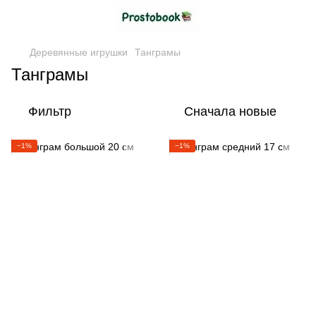
Деревянные игрушки
Танграмы
Танграмы
Фильтр
Сначала новые
−1%
−1%