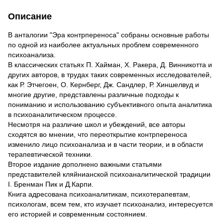
Описание
В анталогии "Эра контрпереноса" собраны основные работы
по одной из наиболее актуальных проблем современного
психоанализа.
В классических статьях П. Хайман, Х. Ракера, Д. Винникотта и
других авторов, в трудах таких современных исследователей,
как Р. Этчегоен, О. Кернберг, Дж. Сандлер, Р. Хиншелвуд и
многие другие, представлены различные подходы к
пониманию и использованию субъективного опыта аналитика
в психоаналитическом процессе.
Несмотря на различие школ и убеждений, все авторы
сходятся во мнении, что переоткрытие контрпереноса
изменило лицо психоанализа и в части теории, и в области
терапевтической техники.
Второе издание дополнено важными статьями
представителей кляйнианской психоаналитической традиции
I. Бренман Пик и Д.Карпи.
Книга адресована психоаналитикам, психотерапевтам,
психологам, всем тем, кто изучает психоанализ, интересуется
его историей и современным состоянием.