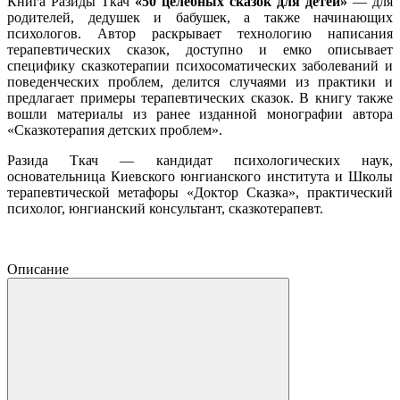
Книга Разиды Ткач
«50 целебных сказок для детей»
— для
родителей, дедушек и бабушек, а также начинающих
психологов. Автор раскрывает технологию написания
терапевтических сказок, доступно и емко описывает
специфику сказкотерапии психосоматических заболеваний и
поведенческих проблем, делится случаями из практики и
предлагает примеры терапевтических сказок. В книгу также
вошли материалы из ранее изданной монографии автора
«Сказкотерапия детских проблем».
Разида Ткач — кандидат психологических наук,
основательница Киевского юнгианского института и Школы
терапевтической метафоры «Доктор Сказка», практический
психолог, юнгианский консультант, сказкотерапевт.
Описание