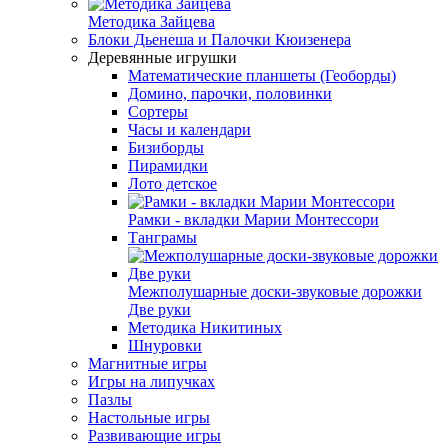
Методика Зайцева
Блоки Дьенеша и Палочки Кюизенера
Деревянные игрушки
Математические планшеты (Геоборды)
Домино, парочки, половинки
Сортеры
Часы и календари
Бизиборды
Пирамидки
Лото детское
Рамки - вкладки Марии Монтессори
Танграмы
Межполушарные доски-звуковые дорожки
Две руки
Методика Никитиных
Шнуровки
Магнитные игры
Игры на липучках
Пазлы
Настольные игры
Развивающие игры