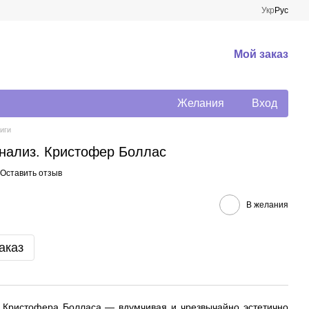
Укр
Рус
Мой заказ
Желания
Вход
иги
анализ. Кристофер Боллас
Оставить отзыв
В желания
аказ
Кристофера Болласа — вдумчивая и чрезвычайно эстетично