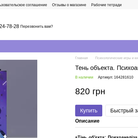
ьзовательское соглашение
Отзывы о магазине
Рабочие тетради
24-78-28
Перезвонить вам?
Главная
Психологические игры и кн
Тень объекта. Психо
В наличии
Артикул: 164281610
820 грн
Купить
Быстрый з
Описание
«Тінь об'єкта: Психоаналіз»