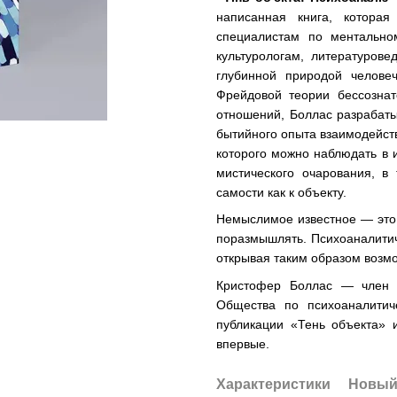
написанная книга, котора
специалистам по ментальн
культурологам, литературов
глубинной природой челове
Фрейдовой теории бессозна
отношений, Боллас разрабат
бытийного опыта взаимодейст
которого можно наблюдать в 
мистического очарования, в
самости как к объекту.
Немыслимое известное — это 
поразмышлять. Психоаналитич
открывая таким образом возм
Кристофер Боллас — член Б
Общества по психоаналитич
публикации «Тень объекта» 
впервые.
Характеристики
Новый