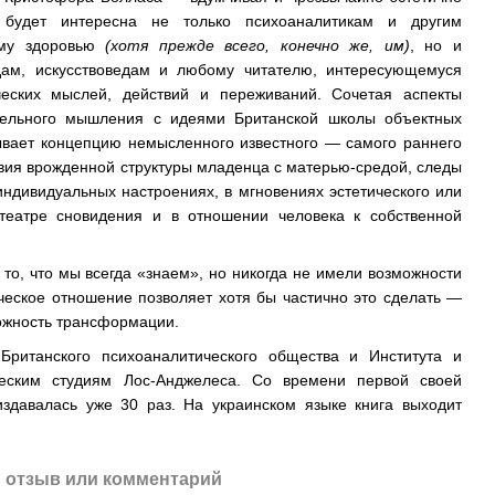
я будет интересна не только психоаналитикам и другим
ому здоровью
(хотя прежде всего, конечно же, им)
, но и
едам, искусствоведам и любому читателю, интересующемуся
ческих мыслей, действий и переживаний. Сочетая аспекты
тельного мышления с идеями Британской школы объектных
ывает концепцию немысленного известного — самого раннего
вия врожденной структуры младенца с матерью-средой, следы
индивидуальных настроениях, в мгновениях эстетического или
 театре сновидения и в отношении человека к собственной
то, что мы всегда «знаем», но никогда не имели возможности
еское отношение позволяет хотя бы частично это сделать —
ожность трансформации.
ританского психоаналитического общества и Института и
еским студиям Лос-Анджелеса. Со времени первой своей
издавалась уже 30 раз. На украинском языке книга выходит
 отзыв или комментарий