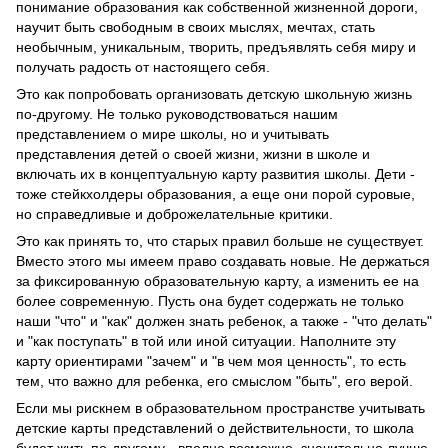
понимание образования как собственной жизненной дороги,
научит быть свободным в своих мыслях, мечтах, стать
необычным, уникальным, творить, предъявлять себя миру и
получать радость от настоящего себя.
Это как попробовать организовать детскую школьную жизнь
по-другому. Не только руководствоваться нашим
представлением о мире школы, но и учитывать
представления детей о своей жизни, жизни в школе и
включать их в концептуальную карту развития школы. Дети -
тоже стейкхолдеры образования, а еще они порой суровые,
но справедливые и доброжелательные критики.
Это как принять то, что старых правил больше не существует.
Вместо этого мы имеем право создавать новые. Не держаться
за фиксированную образовательную карту, а изменить ее на
более современную. Пусть она будет содержать не только
наши "что" и "как" должен знать ребенок, а также - "что делать"
и "как поступать" в той или иной ситуации. Наполните эту
карту ориентирами "зачем" и "в чем моя ценность", то есть
тем, что важно для ребенка, его смыслом "быть", его верой.
Если мы рискнем в образовательном пространстве учитывать
детские карты представлений о действительности, то школа
будет жить по-другому - вполне возможно, значительно лучше,